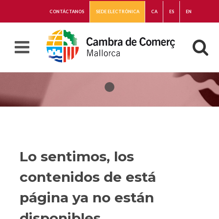
CONTÁCTANOS
SEDE ELECTRÓNICA
CA
ES
EN
Lo sentimos, los
contenidos de está
página ya no están
disponibles.