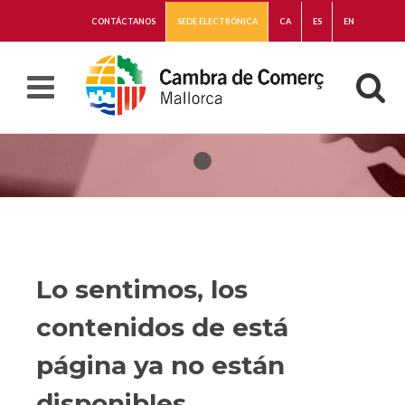
CONTÁCTANOS
SEDE ELECTRÓNICA
CA
ES
EN
Lo sentimos, los
contenidos de está
página ya no están
disponibles.