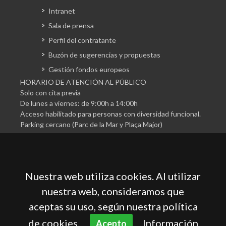
Intranet
Sala de prensa
Perfil del contratante
Buzón de sugerencias y propuestas
Gestión fondos europeos
HORARIO DE ATENCIÓN AL PÚBLICO
Solo con cita previa
De lunes a viernes: de 9:00h a 14:00h
Acceso habilitado para personas con diversidad funcional.
Parking cercano (Parc de la Mar y Plaça Major)
Nuestra web utiliza cookies. Al utilizar
nuestra web, consideramos que
aceptas su uso, según nuestra política
Cámara Oficial de Comercio, Industria, Servicios y
Navegación de Mallorca
de cookies.
Información
Acepto