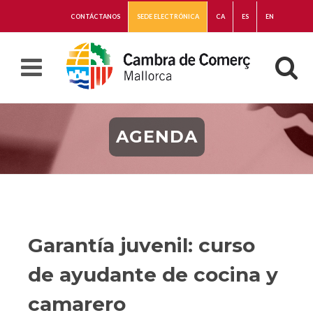
CONTÁCTANOS
SEDE ELECTRÓNICA
CA
ES
EN
AGENDA
Garantía juvenil: curso
de ayudante de cocina y
camarero