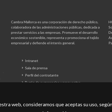
Cambra Mallorca es una corporación de derecho público,
H
colaboradora de las administraciones públicas, dedicada a
So
prestar servicios a las empresas. Promueve el desarrollo
De
económico sostenible, representa y promociona el tejido
Ac
empresarial y defiende el interés general.
Pa
Intranet
Sala de prensa
Perfil del contratante
Buzón de sugerencias y propuestas
Gestión fondos europeos
uestra web, consideramos que aceptas su uso, según