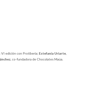
VI edición con Protiberia;
Estefanía Uriarte
,
Sánchez
, co-fundadora de Chocolates Maüa.