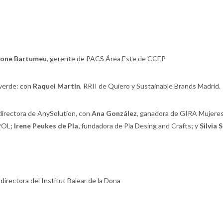
gone Bartumeu
, gerente de PACS Área Este de CCEP
verde: con
Raquel Martín
, RRII de Quiero y Sustainable Brands Madrid.
 directora de AnySolution, con
Ana González
, ganadora de GIRA Mujeres 
POL;
Irene Peukes de Pla,
fundadora de Pla Desing and Crafts; y
Silvia 
, directora del Institut Balear de la Dona