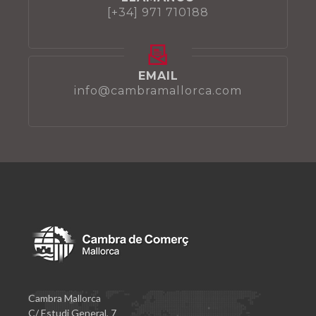
[+34] 971 710188
EMAIL
info@cambramallorca.com
Cambra Mallorca
C/ Estudi General, 7