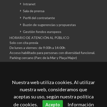
Intranet
Sala de prensa
Perfil del contratante
Buzón de sugerencias y propuestas
Gestión fondos europeos
HORARIO DE ATENCIÓN AL PÚBLICO
Solo con cita previa
De lunes a viernes: de 9:00h a 14:00h
Acceso habilitado para personas con diversidad funcional.
Parking cercano (Parc de la Mar y Plaça Major)
Nuestra web utiliza cookies. Al utilizar
nuestra web, consideramos que
aceptas su uso, según nuestra política
Cámara Oficial de Comercio, Industria, Servicios y
Navegación de Mallorca
de cookies.
Información
Acepto