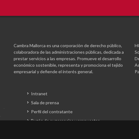
Cambra Mallorca es una corporación de derecho público,
H
colaboradora de las administraciones públicas, dedicada a
So
prestar servicios a las empresas. Promueve el desarrollo
De
económico sostenible, representa y promociona el tejido
Ac
empresarial y defiende el interés general.
Pa
Intranet
Sala de prensa
Perfil del contratante
Buzón de sugerencias y propuestas
Gestión fondos europeos