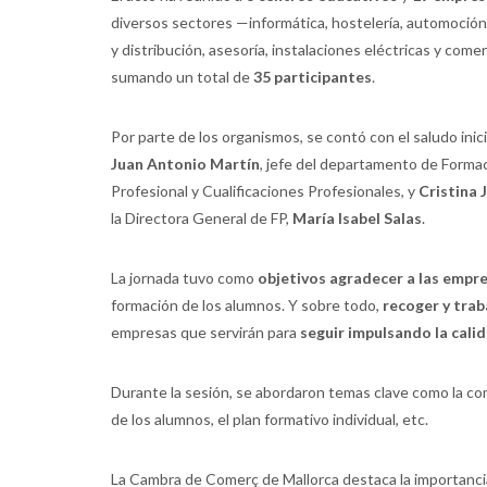
diversos sectores —informática, hostelería, automoción
y distribución, asesoría, instalaciones eléctricas y come
sumando un total de
35 participantes
.
Por parte de los organismos, se contó con el saludo inici
Juan Antonio Martín
, jefe del departamento de Forma
Profesional y Cualificaciones Profesionales, y
Cristina J
la Directora General de FP,
María Isabel Salas
.
La jornada tuvo como
objetivos
agradecer a las empre
formación de los alumnos. Y sobre todo,
recoger y trab
empresas que servirán para
seguir
impulsando la cali
Durante la sesión, se abordaron temas clave como la co
de los alumnos, el plan formativo individual, etc.
La Cambra de Comerç de Mallorca destaca la importancia