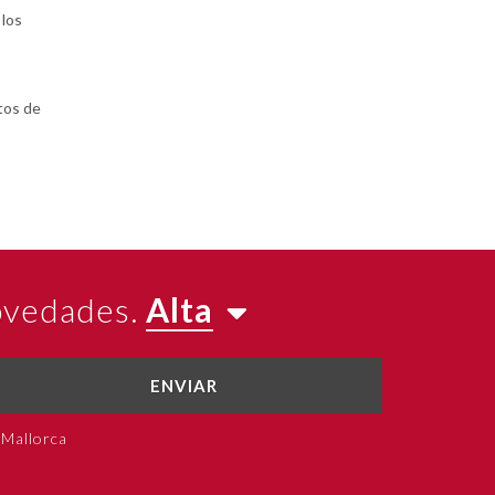
 los
tos de
novedades.
Alta
ENVIAR
 Mallorca