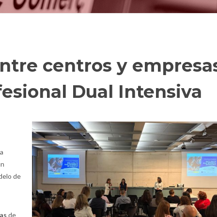
ntre centros y empresa
esional Dual Intensiva
la
un
delo de
as
de