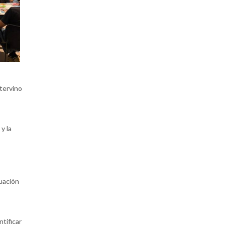
tervino
y la
uación
tificar