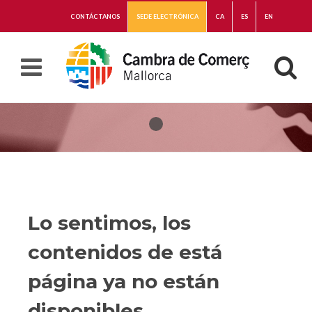
CONTÁCTANOS
SEDE ELECTRÓNICA
CA
ES
EN
Lo sentimos, los
contenidos de está
página ya no están
disponibles.