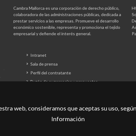
Cambra Mallorca es una corporación de derecho público,
H
colaboradora de las administraciones públicas, dedicada a
So
prestar servicios a las empresas. Promueve el desarrollo
De
económico sostenible, representa y promociona el tejido
Ac
empresarial y defiende el interés general.
Pa
Intranet
Sala de prensa
Perfil del contratante
Buzón de sugerencias y propuestas
Gestión fondos europeos
uestra web, consideramos que aceptas su uso, según
Información