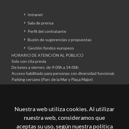
Intranet
Sala de prensa
Perfil del contratante
Buzón de sugerencias y propuestas
Gestión fondos europeos
HORARIO DE ATENCIÓN AL PÚBLICO
Solo con cita previa
De lunes a viernes: de 9:00h a 14:00h
Acceso habilitado para personas con diversidad funcional.
Parking cercano (Parc de la Mar y Plaça Major)
Nuestra web utiliza cookies. Al utilizar
nuestra web, consideramos que
aceptas su uso, según nuestra política
Cámara Oficial de Comercio, Industria, Servicios y