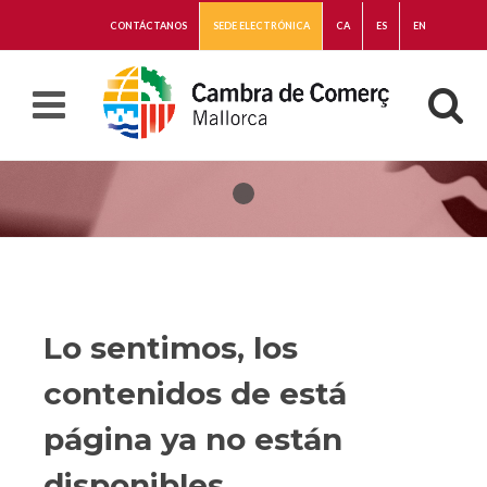
CONTÁCTANOS
SEDE ELECTRÓNICA
CA
ES
EN
Lo sentimos, los
contenidos de está
página ya no están
disponibles.