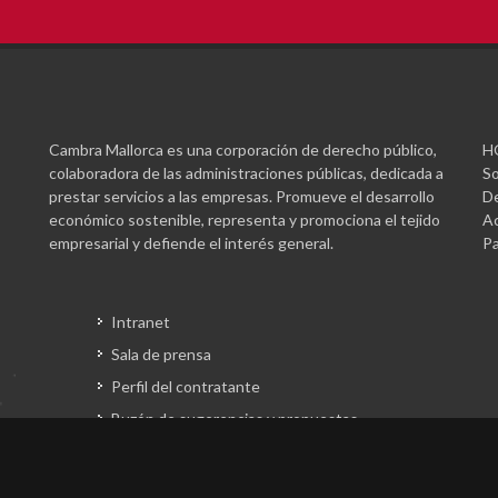
Cambra Mallorca es una corporación de derecho público,
H
colaboradora de las administraciones públicas, dedicada a
So
prestar servicios a las empresas. Promueve el desarrollo
De
económico sostenible, representa y promociona el tejido
Ac
empresarial y defiende el interés general.
Pa
Intranet
Sala de prensa
Perfil del contratante
Buzón de sugerencias y propuestas
Gestión fondos europeos