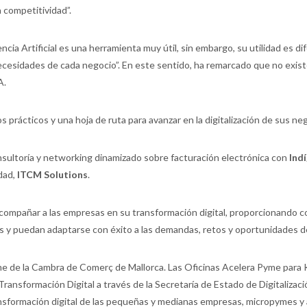
 competitividad”.
cia Artificial es una herramienta muy útil, sin embargo, su utilidad es d
 necesidades de cada negocio”. En este sentido, ha remarcado que no exi
A.
prácticos y una hoja de ruta para avanzar en la digitalización de sus neg
sultoría y networking dinamizado sobre facturación electrónica con
Ind
dad,
ITCM Solutions
.
compañar a las empresas en su transformación digital, proporcionando c
s y puedan adaptarse con éxito a las demandas, retos y oportunidades d
 Pyme de la Cambra de Comerç de Mallorca. Las Oficinas Acelera Pyme para 
ansformación Digital a través de la Secretaría de Estado de Digitalización
nsformación digital de las pequeñas y medianas empresas, micropymes y 