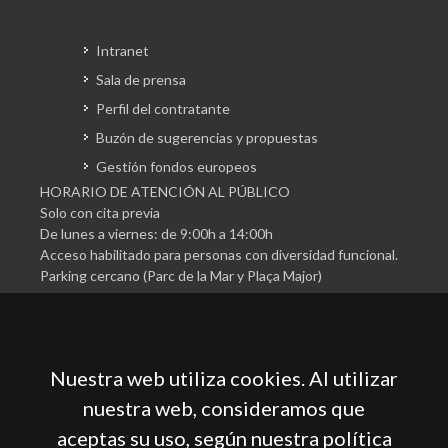
Intranet
Sala de prensa
Perfil del contratante
Buzón de sugerencias y propuestas
Gestión fondos europeos
HORARIO DE ATENCIÓN AL PÚBLICO
Solo con cita previa
De lunes a viernes: de 9:00h a 14:00h
Acceso habilitado para personas con diversidad funcional.
Parking cercano (Parc de la Mar y Plaça Major)
Nuestra web utiliza cookies. Al utilizar
nuestra web, consideramos que
aceptas su uso, según nuestra política
Cámara Oficial de Comercio, Industria, Servicios y