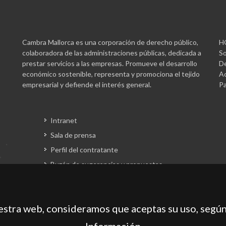
Cambra Mallorca es una corporación de derecho público,
H
colaboradora de las administraciones públicas, dedicada a
So
prestar servicios a las empresas. Promueve el desarrollo
De
económico sostenible, representa y promociona el tejido
Ac
empresarial y defiende el interés general.
Pa
Intranet
Sala de prensa
Perfil del contratante
Buzón de sugerencias y propuestas
Gestión fondos europeos
uestra web, consideramos que aceptas su uso, según