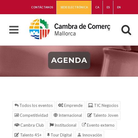
CONTÁCTANOS
SEDE ELECTRÓNICA
CA
ES
EN
AGENDA
Todos los eventos
Emprende
TIC Negocios
Competitividad
Internacional
Talento Joven
Cambra Club
Institucional
Evento externo
Talento 45+
Tour Digital
Innovación