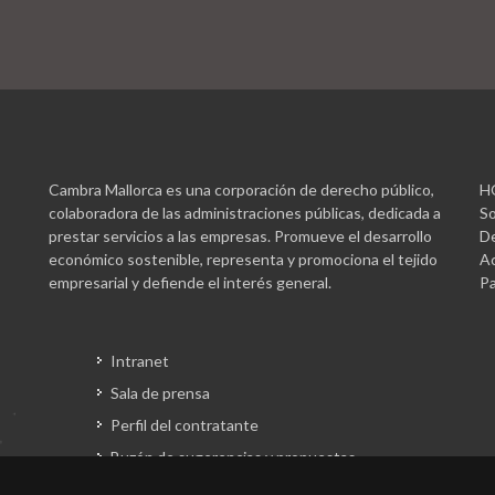
Cambra Mallorca es una corporación de derecho público,
H
colaboradora de las administraciones públicas, dedicada a
So
prestar servicios a las empresas. Promueve el desarrollo
De
económico sostenible, representa y promociona el tejido
Ac
empresarial y defiende el interés general.
Pa
Intranet
Sala de prensa
Perfil del contratante
Buzón de sugerencias y propuestas
Gestión fondos europeos