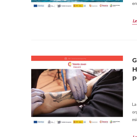
en
Le
G
H
P
La
or
mi