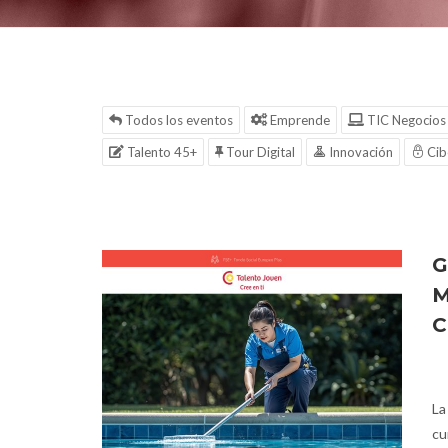
Todos los eventos
Emprende
TIC Negocios
Talento 45+
Tour Digital
Innovación
Cib
G
M
C
La
cu