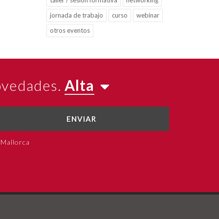
taller / sesión formativa
networking
jornada de trabajo
curso
webinar
otros eventos
novedades.
Alta
ENVIAR
 Mallorca