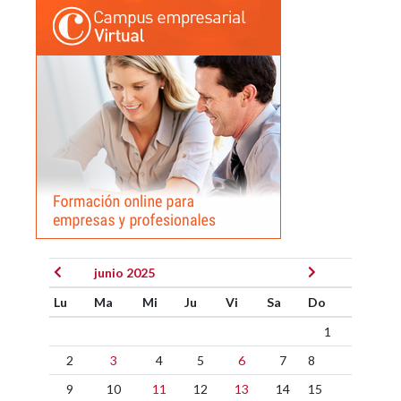
junio 2025
Lu
Ma
Mi
Ju
Vi
Sa
Do
1
2
3
4
5
6
7
8
9
10
11
12
13
14
15