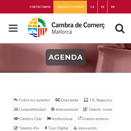
CONTÁCTANOS
SEDE ELECTRÓNICA
CA
ES
EN
AGENDA
Todos los eventos
Emprende
TIC Negocios
Competitividad
Internacional
Talento Joven
Cambra Club
Institucional
Evento externo
Talento 45+
Tour Digital
Innovación