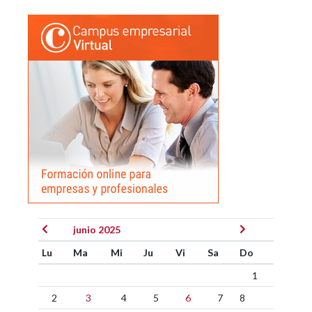
junio 2025
Lu
Ma
Mi
Ju
Vi
Sa
Do
1
2
3
4
5
6
7
8