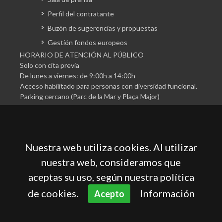
Perfil del contratante
Buzón de sugerencias y propuestas
Gestión fondos europeos
HORARIO DE ATENCIÓN AL PÚBLICO
Solo con cita previa
De lunes a viernes: de 9:00h a 14:00h
Acceso habilitado para personas con diversidad funcional.
Parking cercano (Parc de la Mar y Plaça Major)
Nuestra web utiliza cookies. Al utilizar
nuestra web, consideramos que
aceptas su uso, según nuestra política
Cámara Oficial de Comercio, Industria, Servicios y
Navegación de Mallorca
de cookies.
Información
Acepto
Aviso legal
Política de privacidad
Política de cookies