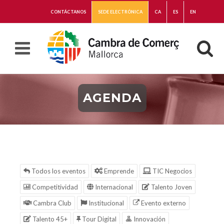
CONTÁCTANOS
SEDE ELECTRÓNICA
CA
ES
EN
AGENDA
Todos los eventos
Emprende
TIC Negocios
Competitividad
Internacional
Talento Joven
Cambra Club
Institucional
Evento externo
Talento 45+
Tour Digital
Innovación