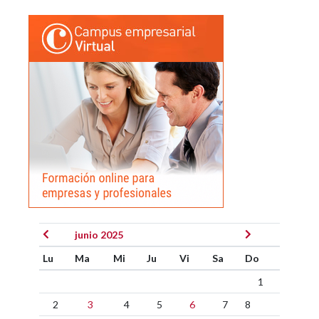
junio 2025
Lu
Ma
Mi
Ju
Vi
Sa
Do
1
2
3
4
5
6
7
8