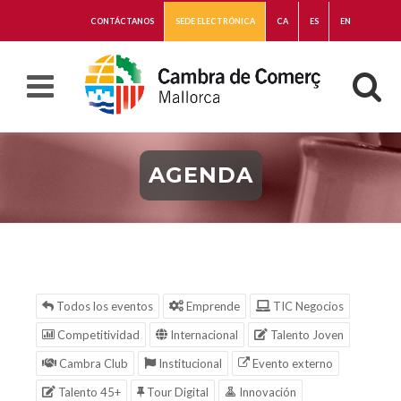
CONTÁCTANOS
SEDE ELECTRÓNICA
CA
ES
EN
AGENDA
Todos los eventos
Emprende
TIC Negocios
Competitividad
Internacional
Talento Joven
Cambra Club
Institucional
Evento externo
Talento 45+
Tour Digital
Innovación