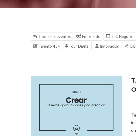
Todos los eventos
Emprende
TIC Negocios
Talento 45+
Tour Digital
Innovación
Cib
T
O
Te
in
un