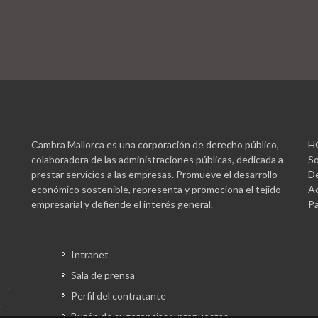
Cambra Mallorca es una corporación de derecho público,
H
colaboradora de las administraciones públicas, dedicada a
So
prestar servicios a las empresas. Promueve el desarrollo
De
económico sostenible, representa y promociona el tejido
Ac
empresarial y defiende el interés general.
Pa
Intranet
Sala de prensa
Perfil del contratante
Buzón de sugerencias y propuestas