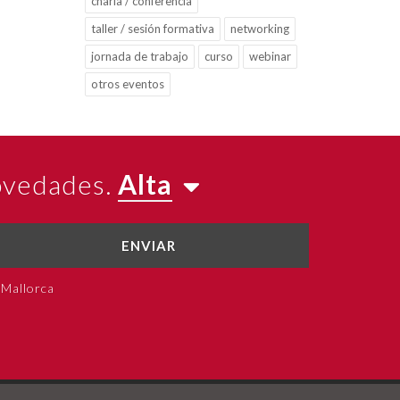
charla / conferencia
taller / sesión formativa
networking
jornada de trabajo
curso
webinar
otros eventos
novedades.
Alta
ENVIAR
 Mallorca