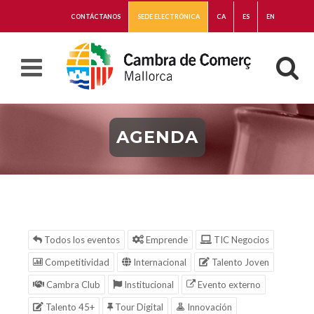
CONTÁCTANOS
SEDE ELECTRÓNICA
CA
ES
EN
AGENDA
Todos los eventos
Emprende
TIC Negocios
Competitividad
Internacional
Talento Joven
Cambra Club
Institucional
Evento externo
Talento 45+
Tour Digital
Innovación