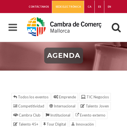
CONTÁCTANOS
SEDE ELECTRÓNICA
CA
ES
EN
AGENDA
Todos los eventos
Emprende
TIC Negocios
Competitividad
Internacional
Talento Joven
Cambra Club
Institucional
Evento externo
Talento 45+
Tour Digital
Innovación