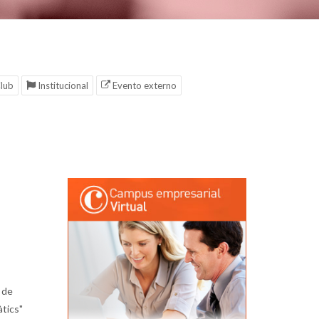
lub
Institucional
Evento externo
 de
àtics"