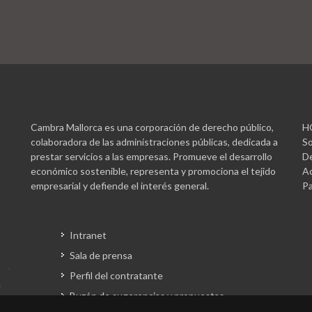
Cambra Mallorca es una corporación de derecho público,
H
colaboradora de las administraciones públicas, dedicada a
So
prestar servicios a las empresas. Promueve el desarrollo
De
económico sostenible, representa y promociona el tejido
Ac
empresarial y defiende el interés general.
Pa
Intranet
Sala de prensa
Perfil del contratante
Buzón de sugerencias y propuestas