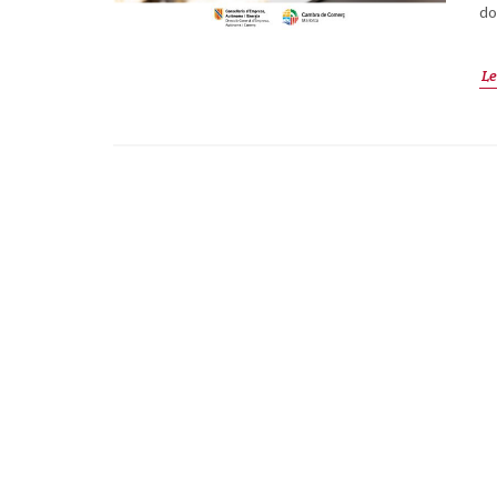
do
Le