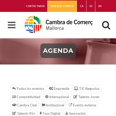
CONTÁCTANOS
SEDE ELECTRÓNICA
CA
ES
EN
AGENDA
Todos los eventos
Emprende
TIC Negocios
Competitividad
Internacional
Talento Joven
Cambra Club
Institucional
Evento externo
Talento 45+
Tour Digital
Innovación