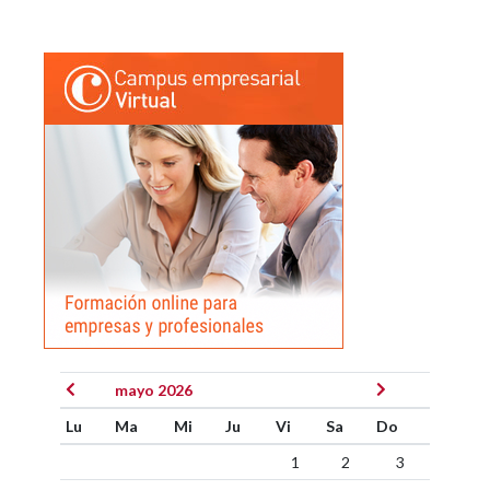
mayo 2026
Lu
Ma
Mi
Ju
Vi
Sa
Do
1
2
3