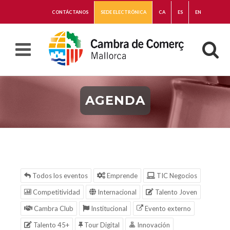
CONTÁCTANOS
SEDE ELECTRÓNICA
CA
ES
EN
AGENDA
Todos los eventos
Emprende
TIC Negocios
Competitividad
Internacional
Talento Joven
Cambra Club
Institucional
Evento externo
Talento 45+
Tour Digital
Innovación