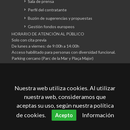
Sala de prensa
Perfil del contratante
Buzón de sugerencias y propuestas
Gestión fondos europeos
HORARIO DE ATENCIÓN AL PÚBLICO
Solo con cita previa
De lunes a viernes: de 9:00h a 14:00h
Acceso habilitado para personas con diversidad funcional.
Parking cercano (Parc de la Mar y Plaça Major)
Nuestra web utiliza cookies. Al utilizar
nuestra web, consideramos que
aceptas su uso, según nuestra política
Cámara Oficial de Comercio, Industria, Servicios y
Navegación de Mallorca
de cookies.
Información
Acepto
Aviso legal
Política de privacidad
Política de cookies