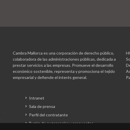
Cambra Mallorca es una corporación de derecho público,
H
colaboradora de las administraciones públicas, dedicada a
So
prestar servicios a las empresas. Promueve el desarrollo
De
económico sostenible, representa y promociona el tejido
Ac
empresarial y defiende el interés general.
Pa
Intranet
Sala de prensa
Perfil del contratante
Buzón de sugerencias y propuestas