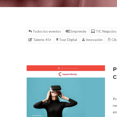
Todos los eventos
Emprende
TIC Negocios
Talento 45+
Tour Digital
Innovación
Cib
P
C
Pr
ne
en