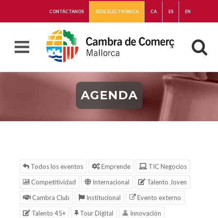
CONTÁCTANOS
SEDE ELECTRÓNICA
CA
ES
EN
AGENDA
Todos los eventos
Emprende
TIC Negocios
Competitividad
Internacional
Talento Joven
Cambra Club
Institucional
Evento externo
Talento 45+
Tour Digital
Innovación