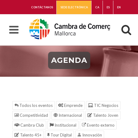
CONTÁCTANOS
SEDE ELECTRÓNICA
CA
ES
EN
AGENDA
Todos los eventos
Emprende
TIC Negocios
Competitividad
Internacional
Talento Joven
Cambra Club
Institucional
Evento externo
Talento 45+
Tour Digital
Innovación