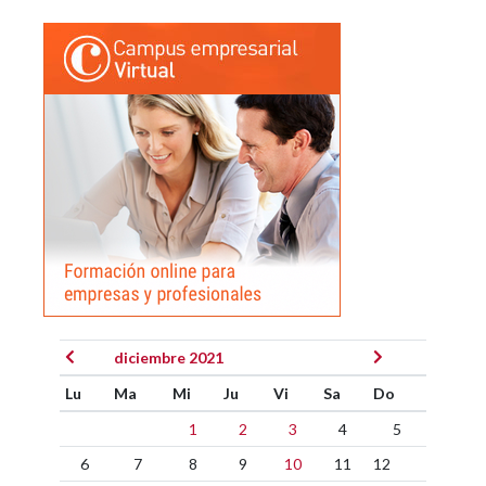
diciembre 2021
Lu
Ma
Mi
Ju
Vi
Sa
Do
1
2
3
4
5
6
7
8
9
10
11
12