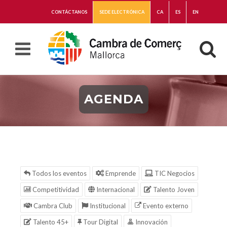
CONTÁCTANOS
SEDE ELECTRÓNICA
CA
ES
EN
AGENDA
Todos los eventos
Emprende
TIC Negocios
Competitividad
Internacional
Talento Joven
Cambra Club
Institucional
Evento externo
Talento 45+
Tour Digital
Innovación