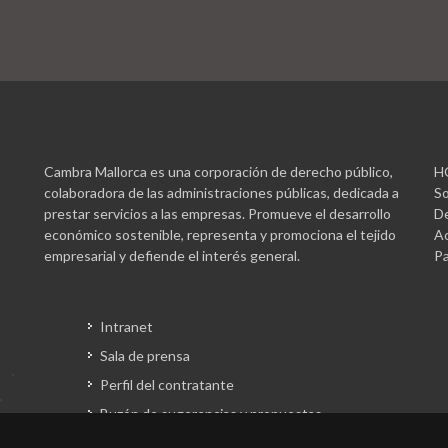
Cambra Mallorca es una corporación de derecho público,
H
colaboradora de las administraciones públicas, dedicada a
So
prestar servicios a las empresas. Promueve el desarrollo
De
económico sostenible, representa y promociona el tejido
Ac
empresarial y defiende el interés general.
Pa
Intranet
Sala de prensa
Perfil del contratante
Buzón de sugerencias y propuestas
Gestión fondos europeos