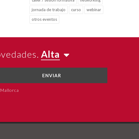
taller / sesión formativa
networking
jornada de trabajo
curso
webinar
otros eventos
novedades.
Alta
ENVIAR
 Mallorca