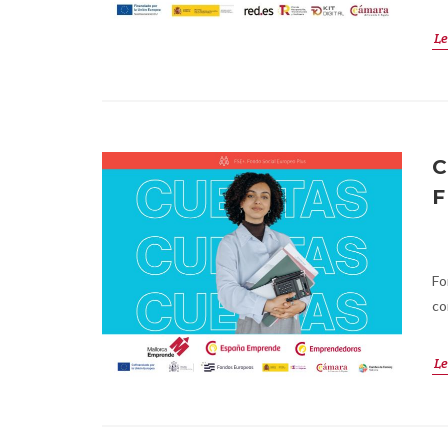
Le
C
F
Fo
co
Le