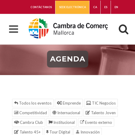
CONTÁCTANOS
SEDE ELECTRÓNICA
CA
ES
EN
AGENDA
Todos los eventos
Emprende
TIC Negocios
Competitividad
Internacional
Talento Joven
Cambra Club
Institucional
Evento externo
Talento 45+
Tour Digital
Innovación