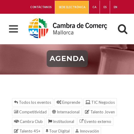
CONTÁCTANOS
SEDE ELECTRÓNICA
CA
ES
EN
AGENDA
Todos los eventos
Emprende
TIC Negocios
Competitividad
Internacional
Talento Joven
Cambra Club
Institucional
Evento externo
Talento 45+
Tour Digital
Innovación