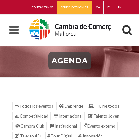
CONTÁCTANOS
SEDE ELECTRÓNICA
CA
ES
EN
AGENDA
Todos los eventos
Emprende
TIC Negocios
Competitividad
Internacional
Talento Joven
Cambra Club
Institucional
Evento externo
Talento 45+
Tour Digital
Innovación