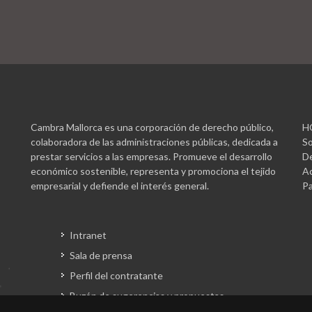
Cambra Mallorca es una corporación de derecho público,
H
colaboradora de las administraciones públicas, dedicada a
So
prestar servicios a las empresas. Promueve el desarrollo
De
económico sostenible, representa y promociona el tejido
Ac
empresarial y defiende el interés general.
Pa
Intranet
Sala de prensa
Perfil del contratante
Buzón de sugerencias y propuestas