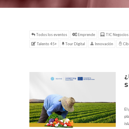
Todos los eventos
Emprende
TIC Negocios
Talento 45+
Tour Digital
Innovación
Cib
¿
S
El
pl
isl