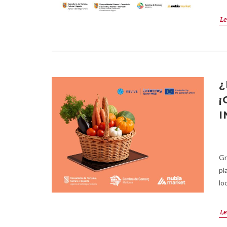
Le
¿
¡
I
Gr
pl
lo
Le