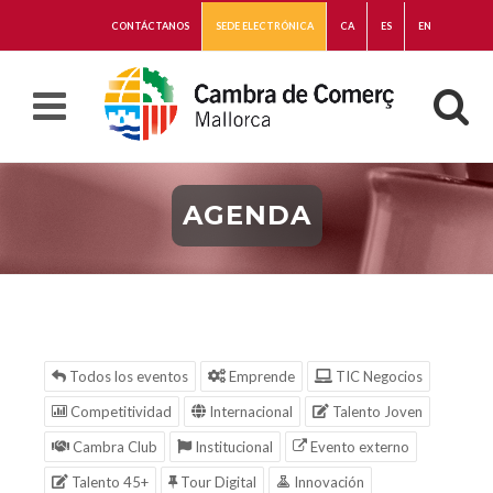
CONTÁCTANOS
SEDE ELECTRÓNICA
CA
ES
EN
AGENDA
Todos los eventos
Emprende
TIC Negocios
Competitividad
Internacional
Talento Joven
Cambra Club
Institucional
Evento externo
Talento 45+
Tour Digital
Innovación