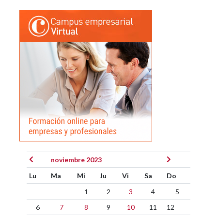
noviembre 2023
Lu
Ma
Mi
Ju
Vi
Sa
Do
1
2
3
4
5
6
7
8
9
10
11
12