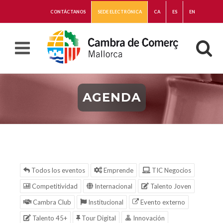
CONTÁCTANOS
SEDE ELECTRÓNICA
CA
ES
EN
AGENDA
Todos los eventos
Emprende
TIC Negocios
Competitividad
Internacional
Talento Joven
Cambra Club
Institucional
Evento externo
Talento 45+
Tour Digital
Innovación