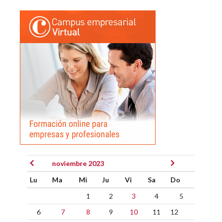
noviembre 2023
Lu
Ma
Mi
Ju
Vi
Sa
Do
1
2
3
4
5
6
7
8
9
10
11
12