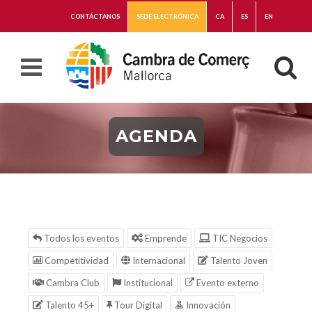
CONTÁCTANOS
SEDE ELECTRÓNICA
CA
ES
EN
AGENDA
Todos los eventos
Emprende
TIC Negocios
Competitividad
Internacional
Talento Joven
Cambra Club
Institucional
Evento externo
Talento 45+
Tour Digital
Innovación