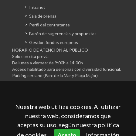
Intranet
Sala de prensa
Perfil del contratante
Buzón de sugerencias y propuestas
Gestión fondos europeos
HORARIO DE ATENCIÓN AL PÚBLICO
Solo con cita previa
De lunes a viernes: de 9:00h a 14:00h
Acceso habilitado para personas con diversidad funcional.
Parking cercano (Parc de la Mar y Plaça Major)
Nuestra web utiliza cookies. Al utilizar
nuestra web, consideramos que
aceptas su uso, según nuestra política
Cámara Oficial de Comercio, Industria, Servicios y
Navegación de Mallorca
de cookies.
Información
Acepto