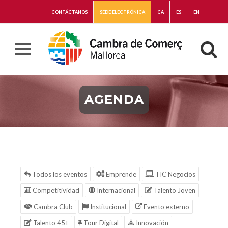
CONTÁCTANOS
SEDE ELECTRÓNICA
CA
ES
EN
AGENDA
Todos los eventos
Emprende
TIC Negocios
Competitividad
Internacional
Talento Joven
Cambra Club
Institucional
Evento externo
Talento 45+
Tour Digital
Innovación