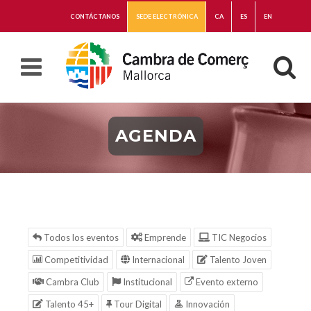
CONTÁCTANOS
SEDE ELECTRÓNICA
CA
ES
EN
AGENDA
Todos los eventos
Emprende
TIC Negocios
Competitividad
Internacional
Talento Joven
Cambra Club
Institucional
Evento externo
Talento 45+
Tour Digital
Innovación