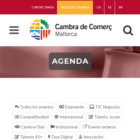
CONTÁCTANOS
SEDE ELECTRÓNICA
CA
ES
EN
AGENDA
Todos los eventos
Emprende
TIC Negocios
Competitividad
Internacional
Talento Joven
Cambra Club
Institucional
Evento externo
Talento 45+
Tour Digital
Innovación