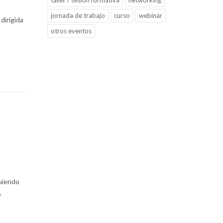
taller / sesión formativa
networking
jornada de trabajo
curso
webinar
 dirigida
otros eventos
guiendo
o