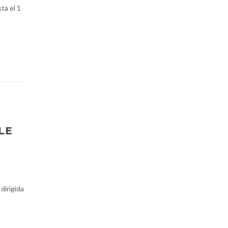
ta el 1
LE
 dirigida