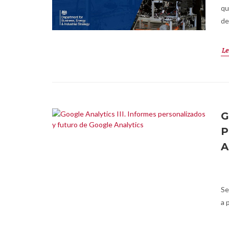
qu
de
Le
G
P
A
Se
a 