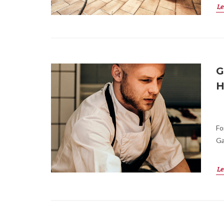
Le
G
H
Fo
Ga
Le