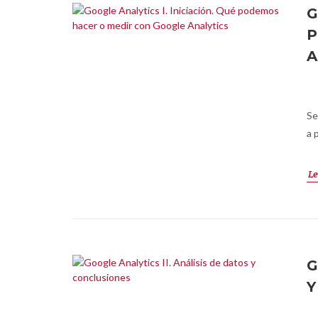
G
P
A
Se
a 
Le
G
Y