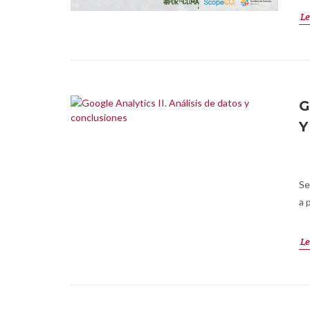
Le
G
Y
Se
a 
Le