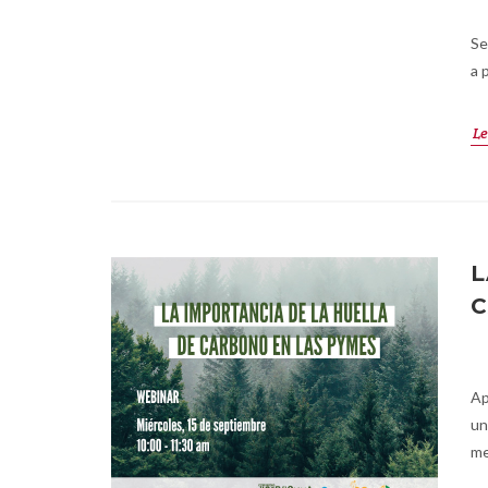
Se
a 
Le
L
C
Ap
un
me