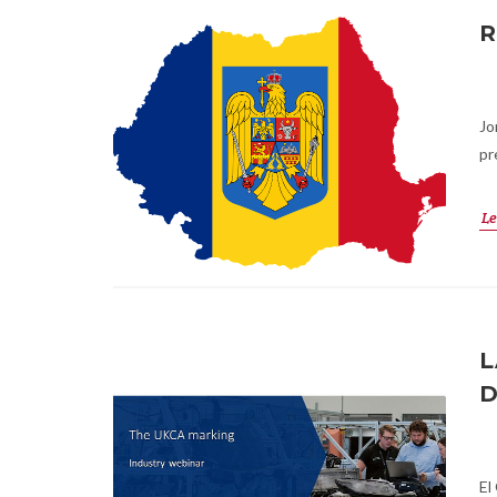
R
Jo
pr
Le
L
D
El